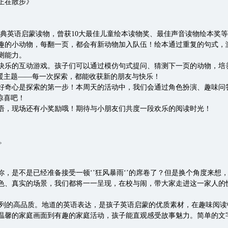
正在散步》
感的经典英语启蒙读物，曾获10大最佳儿童绘本读物奖、最佳声音读物绘本奖
趣的小动物，每翻一页，都会有新动物加入队伍！绘本通过重复的句式，
预测能力。
乐的互动游戏。孩子们可以通过模仿句式提问、猜测下一页的动物，培
温暖主题——每一次探索，都能收获新的朋友与快乐！
奇心是探索的第一步！本周天的活动中，我们会通过角色扮演、趣味问
惊喜吧！
语，现场还有小奖励哦！期待与小朋友们共度一段欢乐的阅读时光！
。
是不是已经准备接受一顿‘’狂风暴雨‘’的席卷了？但是换个角度来想
色、真实的场景，我们都将一一呈现，在校与闹，带大家走进这一家人的
了系列的高品质。地道的英语表达，是孩子英语启蒙的优质素材，在趣味阅
温馨的家庭画面到有趣的家庭活动，孩子能直观感受故事魅力。简单的文