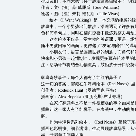
小朋友们，本周天我们将一起走进英语绘本：《我
作者：文/（澳）苏·威廉斯（Sue Williams）
绘者：图/（澳）朱莉·维瓦斯（Julie Vivas）
绘本《I Went Walking》是一本充满韵律
故事中，一个小男孩出门散步，沿途遇到了许多有
色和简单句型，同时在翻页惊喜中锻炼观察力与
这本绘本不仅是一堂生动的英语课，更是一场快
随小男孩回家的画面，更传递了“友谊与陪伴”的
小朋友们，语言是连接世界的钥匙，而勇气和好
快来和小男孩一起“散步”，发现更多藏在绘本里的
注：活动环节将结合动物教具，鼓励孩子开口说英
家庭奇妙事件：每个人都有了红红的鼻子？
这一切的答案，都藏在牛津树绘本《Red Noses》里
创作者：Roderick Hunt（罗德里克·亨特）
插画家：Alex Brychta（亚历克斯·布莱奇塔）
在家打翻颜料是不是一件很糟糕的事？如果是你，
插曲让这一家人有了红鼻子。在表演中，生动的角
解。
作为牛津树系列绘本，《Red Noses》延续
插画色彩明快、细节满满，生动展现故事场景，从
界，开启自主阅读之旅。